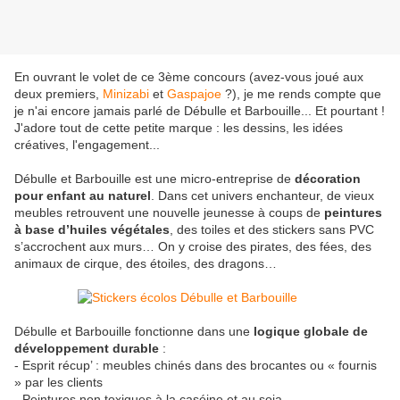
En ouvrant le volet de ce 3ème concours (avez-vous joué aux
deux premiers,
Minizabi
et
Gaspajoe
?), je me rends compte que
je n'ai encore jamais parlé de Débulle et Barbouille... Et pourtant !
J'adore tout de cette petite marque : les dessins, les idées
créatives, l'engagement...
Débulle et Barbouille est une micro-entreprise de
décoration
pour enfant au naturel
. Dans cet univers enchanteur, de vieux
meubles retrouvent une nouvelle jeunesse à coups de
peintures
à base d’huiles végétales
, des toiles et des stickers sans PVC
s’accrochent aux murs… On y croise des pirates, des fées, des
animaux de cirque, des étoiles, des dragons…
Débulle et Barbouille fonctionne dans une
logique globale de
développement durable
:
- Esprit récup’ : meubles chinés dans des brocantes ou « fournis
» par les clients
- Peintures non toxiques à la caséine et au soja,