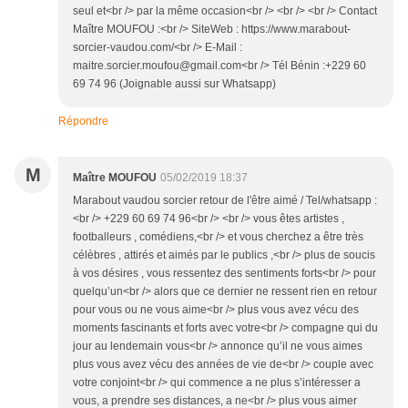
seul et<br /> par la même occasion<br /> <br /> <br /> Contact
Maître MOUFOU :<br /> SiteWeb : https://www.marabout-
sorcier-vaudou.com/<br /> E-Mail :
maitre.sorcier.moufou@gmail.com<br /> Tél Bénin :+229 60
69 74 96 (Joignable aussi sur Whatsapp)
Répondre
M
Maître MOUFOU
05/02/2019 18:37
Marabout vaudou sorcier retour de l'être aimé / Tel/whatsapp :
<br /> +229 60 69 74 96<br /> <br /> vous êtes artistes ,
footballeurs , comédiens,<br /> et vous cherchez a être très
célèbres , attirés et aimés par le publics ,<br /> plus de soucis
à vos désires , vous ressentez des sentiments forts<br /> pour
quelqu’un<br /> alors que ce dernier ne ressent rien en retour
pour vous ou ne vous aime<br /> plus vous avez vécu des
moments fascinants et forts avec votre<br /> compagne qui du
jour au lendemain vous<br /> annonce qu’il ne vous aimes
plus vous avez vécu des années de vie de<br /> couple avec
votre conjoint<br /> qui commence a ne plus s’intéresser a
vous, a prendre ses distances, a ne<br /> plus vous aimer