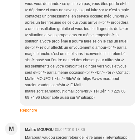
vous vous demandez ce qui ne va pas, vous êtes perdu et<br
/> déprimez et vous ne savez pas quoi faire<br /> c’est simple
contactez un professionnel en service occulte: médium:<br />
après un bref résumé de ce qui vous arrive il<br /> procédera
a une consultation gratuite et vous fera le diagnostic de la<br
/> situation et vous proposeras en même temps<br /> la
solution a votre problème il pourra faire selon le cas un rituel
de<br /> retour affectif: un envoûtement d’amour<br /> par la
magie blanche c’est un rituel sans inconvénient ,ni retombé ,
<br /> basé sur l’ordre naturel des choses pour attirer<br />
les sentiments de votre conjoint,les diriger vers vous et vous
seul et<br /> par la même occasion<br /> <br /> <br /> Contact
Maître MOUFOU :<br /> SiteWeb : https://www.marabout-
sorcier-vaudou.com/<br /> E-Mail :
maitre.sorcier.moufou@gmail.com<br /> Tél Bénin :+229 60
69 74 96 (Joignable aussi sur Whatsapp)
Répondre
M
Maître MOUFOU
05/02/2019 18:36
Marabout vaudou sorcier retour de l'être aimé / Tel/whatsapp :