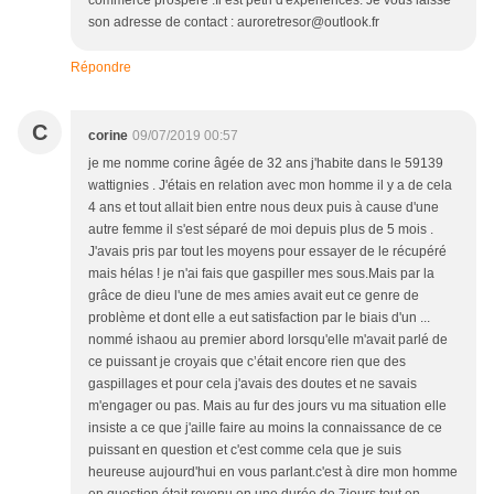
commerce prospère .Il est pétri d'expériences. Je vous laisse
son adresse de contact : auroretresor@outlook.fr
Répondre
C
corine
09/07/2019 00:57
je me nomme corine âgée de 32 ans j'habite dans le 59139
wattignies . J'étais en relation avec mon homme il y a de cela
4 ans et tout allait bien entre nous deux puis à cause d'une
autre femme il s'est séparé de moi depuis plus de 5 mois .
J'avais pris par tout les moyens pour essayer de le récupéré
mais hélas ! je n'ai fais que gaspiller mes sous.Mais par la
grâce de dieu l'une de mes amies avait eut ce genre de
problème et dont elle a eut satisfaction par le biais d'un ...
nommé ishaou au premier abord lorsqu'elle m'avait parlé de
ce puissant je croyais que c’était encore rien que des
gaspillages et pour cela j'avais des doutes et ne savais
m'engager ou pas. Mais au fur des jours vu ma situation elle
insiste a ce que j'aille faire au moins la connaissance de ce
puissant en question et c'est comme cela que je suis
heureuse aujourd'hui en vous parlant.c'est à dire mon homme