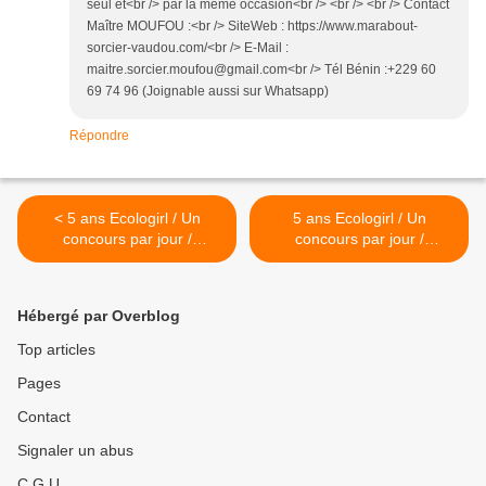
seul et<br /> par la même occasion<br /> <br /> <br /> Contact
Maître MOUFOU :<br /> SiteWeb : https://www.marabout-
sorcier-vaudou.com/<br /> E-Mail :
maitre.sorcier.moufou@gmail.com<br /> Tél Bénin :+229 60
69 74 96 (Joignable aussi sur Whatsapp)
Répondre
< 5 ans Ecologirl / Un
5 ans Ecologirl / Un
concours par jour /
concours par jour /
Gaspajoe
Joséphine Bono >
Hébergé par Overblog
Top articles
Pages
Contact
Signaler un abus
C.G.U.