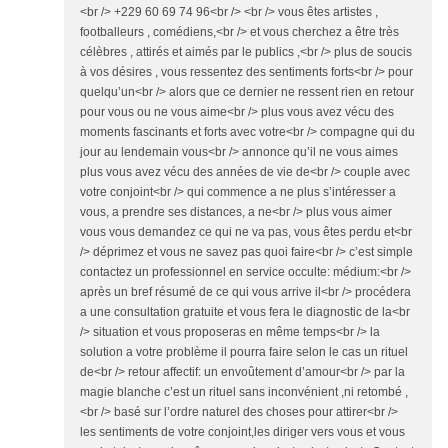
<br /> +229 60 69 74 96<br /> <br /> vous êtes artistes ,
footballeurs , comédiens,<br /> et vous cherchez a être très
célèbres , attirés et aimés par le publics ,<br /> plus de soucis
à vos désires , vous ressentez des sentiments forts<br /> pour
quelqu’un<br /> alors que ce dernier ne ressent rien en retour
pour vous ou ne vous aime<br /> plus vous avez vécu des
moments fascinants et forts avec votre<br /> compagne qui du
jour au lendemain vous<br /> annonce qu’il ne vous aimes
plus vous avez vécu des années de vie de<br /> couple avec
votre conjoint<br /> qui commence a ne plus s’intéresser a
vous, a prendre ses distances, a ne<br /> plus vous aimer
vous vous demandez ce qui ne va pas, vous êtes perdu et<br
/> déprimez et vous ne savez pas quoi faire<br /> c’est simple
contactez un professionnel en service occulte: médium:<br />
après un bref résumé de ce qui vous arrive il<br /> procédera
a une consultation gratuite et vous fera le diagnostic de la<br
/> situation et vous proposeras en même temps<br /> la
solution a votre problème il pourra faire selon le cas un rituel
de<br /> retour affectif: un envoûtement d’amour<br /> par la
magie blanche c’est un rituel sans inconvénient ,ni retombé ,
<br /> basé sur l’ordre naturel des choses pour attirer<br />
les sentiments de votre conjoint,les diriger vers vous et vous