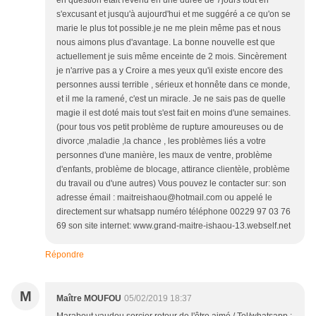
en question était revenu en une durée de 7jours tout en
s'excusant et jusqu'à aujourd'hui et me suggéré a ce qu'on se
marie le plus tot possible.je ne me plein même pas et nous
nous aimons plus d'avantage. La bonne nouvelle est que
actuellement je suis même enceinte de 2 mois. Sincèrement
je n'arrive pas a y Croire a mes yeux qu'il existe encore des
personnes aussi terrible , sérieux et honnête dans ce monde,
et il me la ramené, c'est un miracle. Je ne sais pas de quelle
magie il est doté mais tout s'est fait en moins d'une semaines.
(pour tous vos petit problème de rupture amoureuses ou de
divorce ,maladie ,la chance , les problèmes liés a votre
personnes d'une manière, les maux de ventre, problème
d'enfants, problème de blocage, attirance clientèle, problème
du travail ou d'une autres) Vous pouvez le contacter sur: son
adresse émail : maitreishaou@hotmail.com ou appelé le
directement sur whatsapp numéro téléphone 00229 97 03 76
69 son site internet: www.grand-maitre-ishaou-13.webself.net
Répondre
M
Maître MOUFOU
05/02/2019 18:37