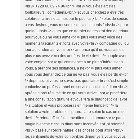
Marabout vaudou sorcier retour de l'être aimé / Tel/whatsapp :
<br /> +229 60 69 74 96<br /> <br /> vous êtes artistes ,
footballeurs , comédiens,<br /> et vous cherchez a être très
célèbres , attirés et aimés par le publics ,<br /> plus de soucis
à vos désires , vous ressentez des sentiments forts<br /> pour
quelqu’un<br /> alors que ce dernier ne ressent rien en retour
pour vous ou ne vous aime<br /> plus vous avez vécu des
moments fascinants et forts avec votre<br /> compagne qui du
jour au lendemain vous<br /> annonce qu’il ne vous aimes
plus vous avez vécu des années de vie de<br /> couple avec
votre conjoint<br /> qui commence a ne plus s’intéresser a
vous, a prendre ses distances, a ne<br /> plus vous aimer
vous vous demandez ce qui ne va pas, vous êtes perdu et<br
/> déprimez et vous ne savez pas quoi faire<br /> c’est simple
contactez un professionnel en service occulte: médium:<br />
après un bref résumé de ce qui vous arrive il<br /> procédera
a une consultation gratuite et vous fera le diagnostic de la<br
/> situation et vous proposeras en même temps<br /> la
solution a votre problème il pourra faire selon le cas un rituel
de<br /> retour affectif: un envoûtement d’amour<br /> par la
magie blanche c’est un rituel sans inconvénient ,ni retombé ,
<br /> basé sur l’ordre naturel des choses pour attirer<br />
les sentiments de votre conjoint,les diriger vers vous et vous